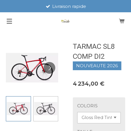
Livraison rapide
Passer
au
contenu
principal
TARMAC SL8
COMP DI2
NOUVEAUTE 2026
4 234,00 €
COLORIS