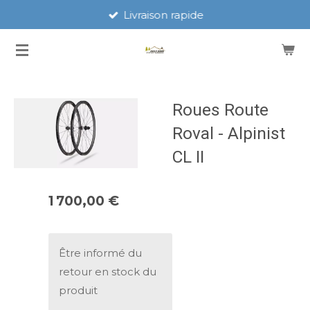
Livraison rapide
Passer
au
contenu
principal
Roues Route
Roval - Alpinist
CL II
1 700,00 €
Être informé du
retour en stock du
produit