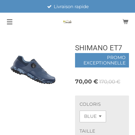
Livraison rapide
Passer
au
contenu
principal
SHIMANO ET7
PROMO
EXCEPTIONNELLE
70,00 €
170,00 €
COLORIS
TAILLE