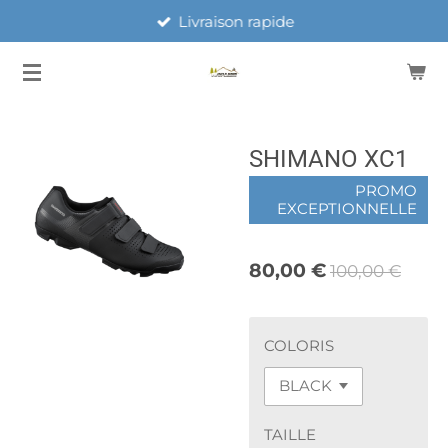
Livraison rapide
Passer
au
contenu
principal
SHIMANO XC1
PROMO
EXCEPTIONNELLE
80,00 €
100,00 €
COLORIS
TAILLE